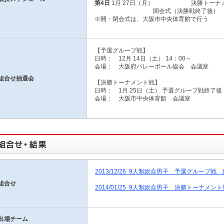
第4日
1月 27日（月） 決勝トーナメン
閉会式（決勝戦終了後）
※開・閉会式は、大阪市中央体育館で行う
【予選グループ戦】
日時： 12月 14日（土） 14：00～
会場： 大阪府バレーボール協会 会議室
組合せ抽選会
【決勝トーナメント戦】
日時： 1月 25日（土） 予選グループ戦終了後
会場： 大阪市中央体育館 会議室
2013/12/26 9人制総合男子 予選グループ戦 組合
組合せ
2014/01/25 9人制総合男子 決勝トーナメント戦 
出場チーム