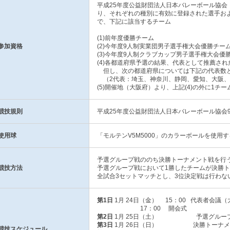
平成25年度公益財団法人日本バレーボール協会
り、それぞれの種別に有効に登録された選手お
で、下記に該当するチーム
(1)前年度優勝チーム
参加資格
(2)今年度9人制実業団男子選手権大会優勝チー
(3)今年度9人制クラブカップ男子選手権大会優
(4)各都道府県予選の結果、代表として推薦され
但し、次の都道府県については下記の代表数と
（2代表：埼玉、神奈川、静岡、愛知、大阪、
(5)開催地（大阪府）より、上記(4)の外に1チー
競技規則
平成25年度公益財団法人日本バレーボール協会
使用球
「モルテンV5M5000」のカラーボールを使用す
予選グループ戦ののち決勝トーナメント戦を行
競技方法
予選グループ戦において1勝したチームが決勝
全試合3セットマッチとし、3位決定戦は行わな
第1日
1月 24日（金） 15：00 代表者会議
17：00 開会式
第2日
1月 25日（土） 
第3日
1月 26日（日） 決勝トーナメン
競技スケジュール