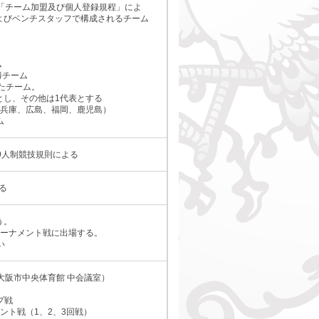
「チーム加盟及び個人登録規程」によ
よびベンチスタッフで構成されるチーム
ム
勝チーム
たチーム。
し、その他は1代表とする
兵庫、広島、福岡、鹿児島）
ム
9人制競技規則による
る
う。
トーナメント戦に出場する。
い
（大阪市中央体育館 中会議室）
予選グループ戦
ト戦（1、2、3回戦）